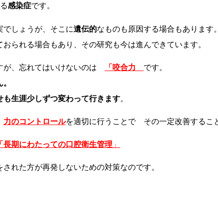
る
感染症
です。
実でしょうが、そこに
遺伝的
なものも原因する場合もあります
ておられる場合もあり、その研究も今は進んできています。
ですが、忘れてはいけないのは
「咬合力
です。
ん。
せも生涯少しずつ変わって行きます
。
と
力のコントロール
を適切に行うことで その一定改善するこ
「長期にわたっての口腔衛生管理
」
をされた方が再発しないための対策なのです。