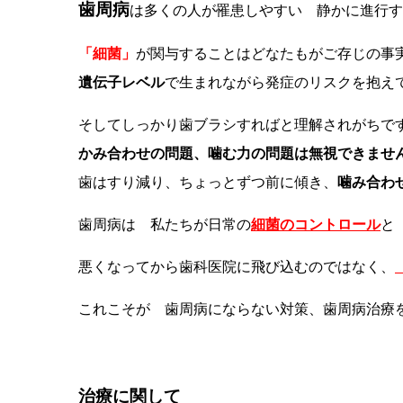
歯周病
は多くの人が罹患しやすい 静かに進行す
「細菌」
が関与することはどなたもがご存じの事
遺伝子レベル
で生まれながら発症のリスクを抱え
そしてしっかり歯ブラシすればと理解されがち
かみ合わせの問題、噛む力の問題は無視できませ
歯はすり減り、ちょっとずつ前に傾き、
噛み合わ
歯周病は 私たちが日常の
細菌のコントロール
悪くなってから歯科医院に飛び込むのではなく、
これこそが 歯周病にならない対策、歯周病治療
治療に関して